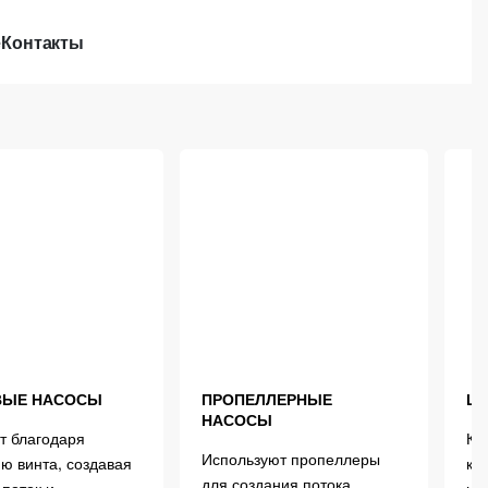
е
Контакты
ВЫЕ НАСОСЫ
ПРОПЕЛЛЕРНЫЕ
Ш
НАСОСЫ
т благодаря
Ко
Используют пропеллеры
ю винта, создавая
ко
для создания потока,