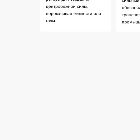
сильный 
центробежной силы,
обеспеч
перекачивая жидкости или
транспор
газы.
промышл