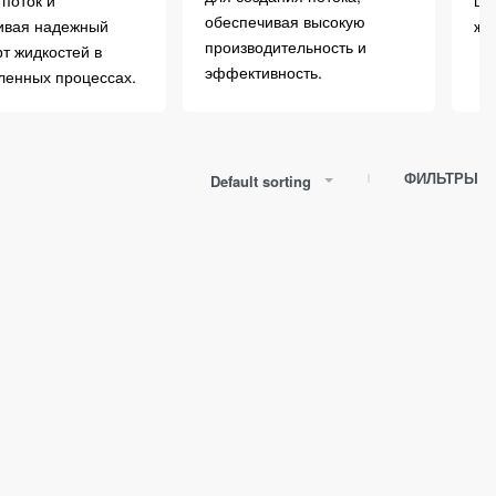
поток и
шл
обеспечивая высокую
ивая надежный
жи
производительность и
т жидкостей в
эффективность.
енных процессах.
ФИЛЬТРЫ
Default sorting