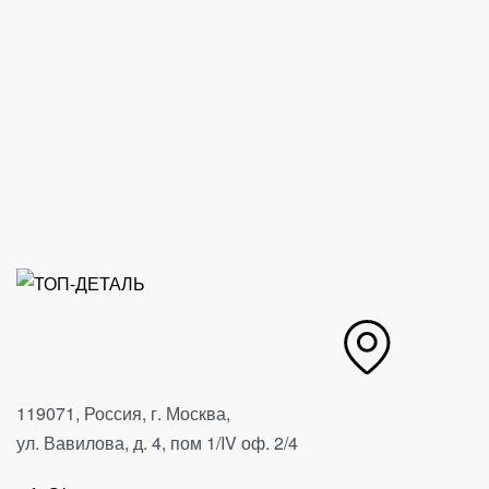
Allweiler
Circor
Винтовой насос низкого
Насос C
давления TRILUB TRL Allweiler
119071, Россия, г. Москва,
ул. Вавилова, д. 4, пом 1/IV оф. 2/4