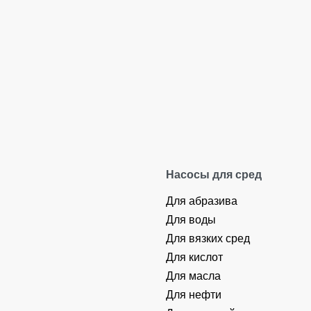
Circor
FHM Circor
Насос TRILUB TRL Cir
Насосы для сред
Для абразива
Для воды
Для вязких сред
Для кислот
Для масла
Для нефти