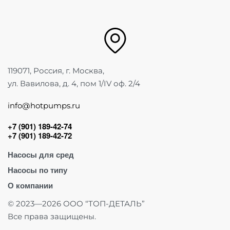
119071, Россия, г. Москва,
ул. Вавилова, д. 4, пом 1/IV оф. 2/4
info@hotpumps.ru
+7 (901) 189-42-74
+7 (901) 189-42-72
Насосы для сред
Насосы по типу
Для абразива
О компании
Для воды
Винтовые насосы
Для вязких сред
Центробежные насосы
О компании
© 2023—2026 ООО “ТОП-ДЕТАЛЬ”
Для кислот
Шнековые насосы
Полезное
Все права защищены.
Для масла
Дозирующие насосы
Доставка