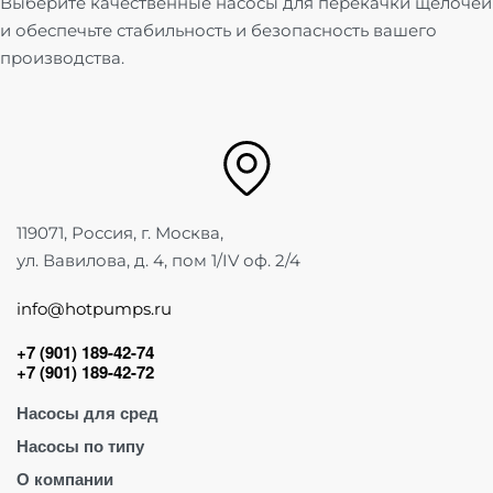
Выберите качественные насосы для перекачки щелочей
и обеспечьте стабильность и безопасность вашего
производства.
119071, Россия, г. Москва,
ул. Вавилова, д. 4, пом 1/IV оф. 2/4
info@hotpumps.ru
+7 (901) 189-42-74
+7 (901) 189-42-72
Насосы для сред
Насосы по типу
Для абразива
О компании
Для воды
Винтовые насосы