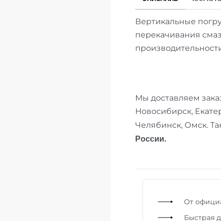
Вертикальные погр
перекачивания сма
производительности
Мы доставляем заказ
Новосибирск, Екате
Челябинск, Омск. Та
России.
От офици
Быстрая д