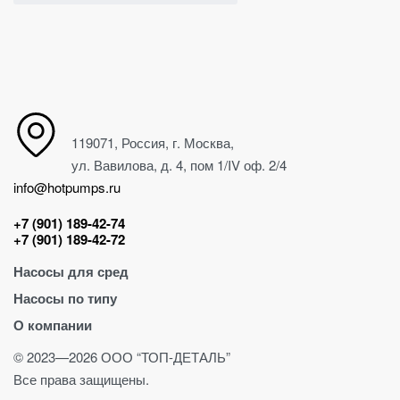
119071, Россия, г. Москва,
ул. Вавилова, д. 4, пом 1/IV оф. 2/4
info@hotpumps.ru
+7 (901) 189-42-74
+7 (901) 189-42-72
Насосы для сред
Насосы по типу
Для абразива
О компании
Для воды
Винтовые насосы
Для вязких сред
Центробежные насосы
О компании
© 2023—2026 ООО “ТОП-ДЕТАЛЬ”
Для кислот
Шнековые насосы
Полезное
Все права защищены.
Для масла
Дозирующие насосы