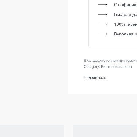
От официа
Быстрая до
100% гаран
Выгодная 
SKU:
Двухпоточный винтовой н
Category:
Винтовые насосы
Поделиться: